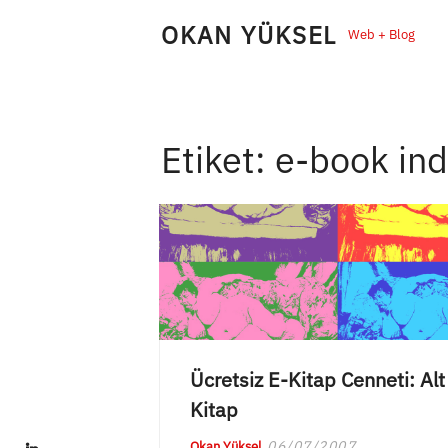
Skip
OKAN YÜKSEL
Web + Blog
to
content
Etiket:
e-book ind
Ücretsiz E-Kitap Cenneti: Alt
Kitap
LinkedIn
06/07/2007
Okan Yüksel