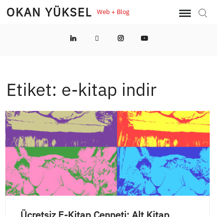
Skip
OKAN YÜKSEL
Web + Blog
Sear
to
content
LinkedIn
Twitter
Instagram
YouTube
Etiket:
e-kitap indir
Ücretsiz E-Kitap Cenneti: Alt Kitap