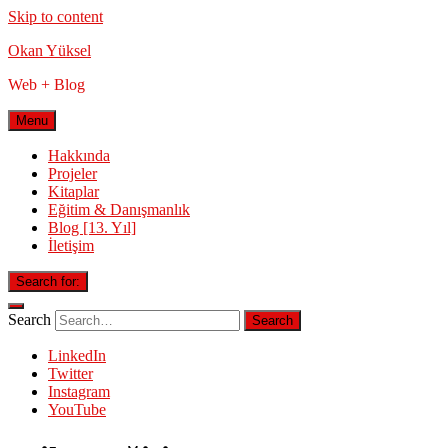
Skip to content
Okan Yüksel
Web + Blog
Menu
Hakkında
Projeler
Kitaplar
Eğitim & Danışmanlık
Blog [13. Yıl]
İletişim
Search for:
Search
LinkedIn
Twitter
Instagram
YouTube