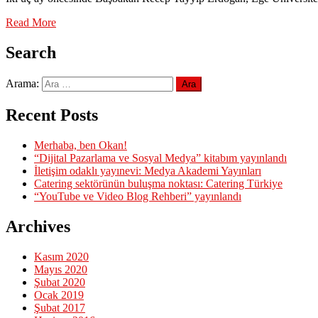
Read More
Search
Arama:
Recent Posts
Merhaba, ben Okan!
“Dijital Pazarlama ve Sosyal Medya” kitabım yayınlandı
İletişim odaklı yayınevi: Medya Akademi Yayınları
Catering sektörünün buluşma noktası: Catering Türkiye
“YouTube ve Video Blog Rehberi” yayınlandı
Archives
Kasım 2020
Mayıs 2020
Şubat 2020
Ocak 2019
Şubat 2017