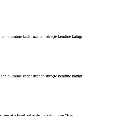
ndan ölümüne kadar uzanan süreçte kendine kattığı
ndan ölümüne kadar uzanan süreçte kendine kattığı
‘nin akademik yıl açılışına katılmış ve “Her