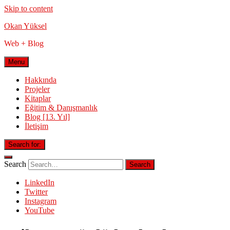
Skip to content
Okan Yüksel
Web + Blog
Menu
Hakkında
Projeler
Kitaplar
Eğitim & Danışmanlık
Blog [13. Yıl]
İletişim
Search for:
Search
LinkedIn
Twitter
Instagram
YouTube