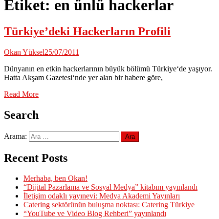
Etiket:
en ünlü hackerlar
Türkiye’deki Hackerların Profili
Okan Yüksel
25/07/2011
Dünyanın en etkin hackerlarının büyük bölümü Türkiye‘de yaşıyor.
Hatta Akşam Gazetesi‘nde yer alan bir habere göre,
Read More
Search
Arama:
Recent Posts
Merhaba, ben Okan!
“Dijital Pazarlama ve Sosyal Medya” kitabım yayınlandı
İletişim odaklı yayınevi: Medya Akademi Yayınları
Catering sektörünün buluşma noktası: Catering Türkiye
“YouTube ve Video Blog Rehberi” yayınlandı