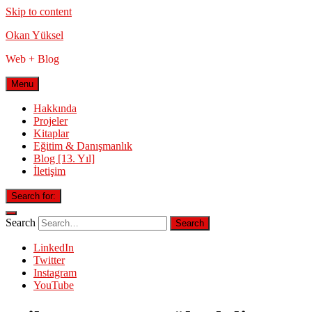
Skip to content
Okan Yüksel
Web + Blog
Menu
Hakkında
Projeler
Kitaplar
Eğitim & Danışmanlık
Blog [13. Yıl]
İletişim
Search for:
Search
LinkedIn
Twitter
Instagram
YouTube