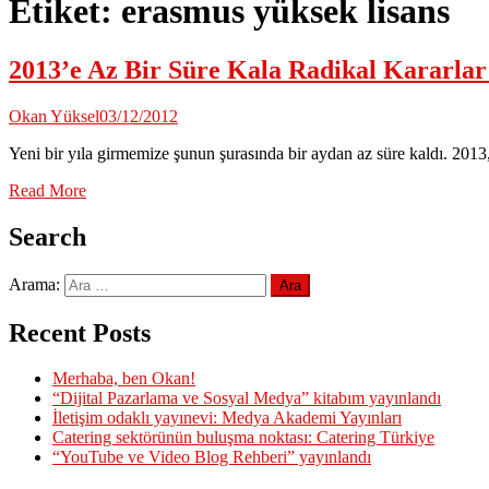
Etiket:
erasmus yüksek lisans
2013’e Az Bir Süre Kala Radikal Kararla
Okan Yüksel
03/12/2012
Yeni bir yıla girmemize şunun şurasında bir aydan az süre kaldı. 2013
Read More
Search
Arama:
Recent Posts
Merhaba, ben Okan!
“Dijital Pazarlama ve Sosyal Medya” kitabım yayınlandı
İletişim odaklı yayınevi: Medya Akademi Yayınları
Catering sektörünün buluşma noktası: Catering Türkiye
“YouTube ve Video Blog Rehberi” yayınlandı