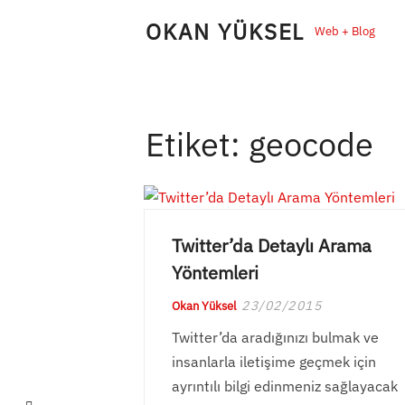
Skip
OKAN YÜKSEL
Web + Blog
to
content
Etiket:
geocode
Twitter’da Detaylı Arama
Yöntemleri
23/02/2015
Okan Yüksel
Twitter’da aradığınızı bulmak ve
insanlarla iletişime geçmek için
ayrıntılı bilgi edinmeniz sağlayacak
LinkedIn