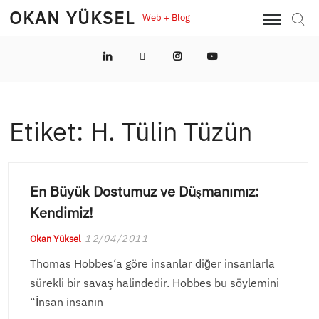
Skip
OKAN YÜKSEL
Web + Blog
Sear
to
content
LinkedIn
Twitter
Instagram
YouTube
Etiket:
H. Tülin Tüzün
En Büyük Dostumuz ve Düşmanımız:
Kendimiz!
12/04/2011
Okan Yüksel
Thomas Hobbes‘a göre insanlar diğer insanlarla
sürekli bir savaş halindedir. Hobbes bu söylemini
“İnsan insanın