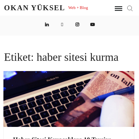
Skip
OKAN YÜKSEL
Web + Blog
Sear
to
content
LinkedIn
Twitter
Instagram
YouTube
Etiket:
haber sitesi kurma