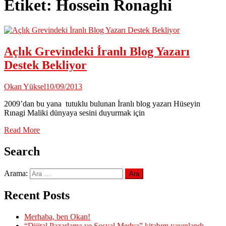
Etiket:
Hossein Ronaghi
Açlık Grevindeki İranlı Blog Yazarı
Destek Bekliyor
Okan Yüksel
10/09/2013
2009’dan bu yana tutuklu bulunan İranlı blog yazarı Hüseyin
Rınagi Maliki dünyaya sesini duyurmak için
Read More
Search
Arama:
Recent Posts
Merhaba, ben Okan!
“Dijital Pazarlama ve Sosyal Medya” kitabım yayınlandı