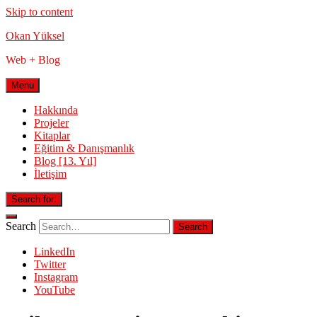
Skip to content
Okan Yüksel
Web + Blog
Menu
Hakkında
Projeler
Kitaplar
Eğitim & Danışmanlık
Blog [13. Yıl]
İletişim
Search for:
Search
LinkedIn
Twitter
Instagram
YouTube