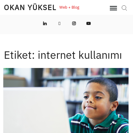
Skip
OKAN YÜKSEL
Web + Blog
Sear
to
content
LinkedIn
Twitter
Instagram
YouTube
Etiket:
internet kullanımı