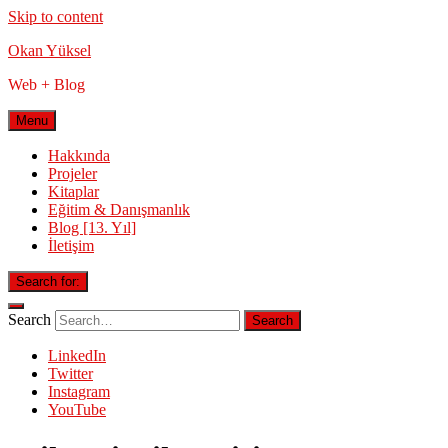
Skip to content
Okan Yüksel
Web + Blog
Menu
Hakkında
Projeler
Kitaplar
Eğitim & Danışmanlık
Blog [13. Yıl]
İletişim
Search for:
Search
LinkedIn
Twitter
Instagram
YouTube