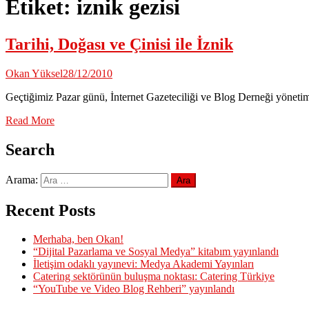
Etiket:
iznik gezisi
Tarihi, Doğası ve Çinisi ile İznik
Okan Yüksel
28/12/2010
Geçtiğimiz Pazar günü, İnternet Gazeteciliği ve Blog Derneği yönetim 
Read More
Search
Arama:
Recent Posts
Merhaba, ben Okan!
“Dijital Pazarlama ve Sosyal Medya” kitabım yayınlandı
İletişim odaklı yayınevi: Medya Akademi Yayınları
Catering sektörünün buluşma noktası: Catering Türkiye
“YouTube ve Video Blog Rehberi” yayınlandı