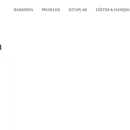
HAKKINDA
PROJELER
KITAPLAR
EĞITIM & DANIŞM
ı