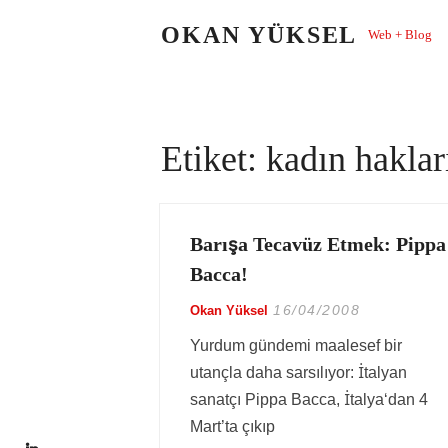
Skip
OKAN YÜKSEL
Web + Blog
to
content
Etiket:
kadın haklar
Barışa Tecavüz Etmek: Pippa
Bacca!
16/04/2008
Okan Yüksel
Yurdum gündemi maalesef bir
utançla daha sarsılıyor: İtalyan
sanatçı Pippa Bacca, İtalya‘dan 4
Mart’ta çıkıp
LinkedIn