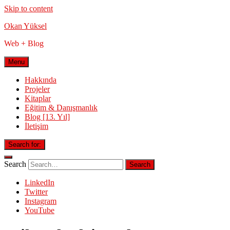
Skip to content
Okan Yüksel
Web + Blog
Menu
Hakkında
Projeler
Kitaplar
Eğitim & Danışmanlık
Blog [13. Yıl]
İletişim
Search for:
Search
LinkedIn
Twitter
Instagram
YouTube