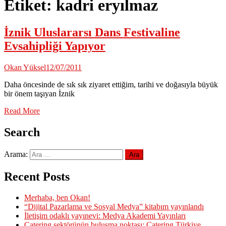
Etiket:
kadri eryılmaz
İznik Uluslararsı Dans Festivaline
Evsahipliği Yapıyor
Okan Yüksel
12/07/2011
Daha öncesinde de sık sık ziyaret ettiğim, tarihi ve doğasıyla büyük
bir önem taşıyan İznik
Read More
Search
Arama:
Recent Posts
Merhaba, ben Okan!
“Dijital Pazarlama ve Sosyal Medya” kitabım yayınlandı
İletişim odaklı yayınevi: Medya Akademi Yayınları
Catering sektörünün buluşma noktası: Catering Türkiye