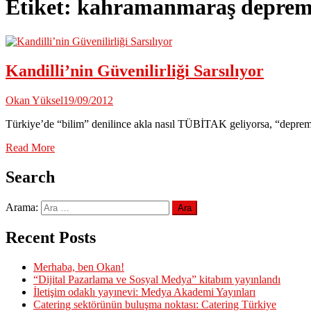
Etiket:
kahramanmaraş deprem
Kandilli’nin Güvenilirliği Sarsılıyor
Okan Yüksel
19/09/2012
Türkiye’de “bilim” denilince akla nasıl TÜBİTAK geliyorsa, “deprem”
Read More
Search
Arama:
Recent Posts
Merhaba, ben Okan!
“Dijital Pazarlama ve Sosyal Medya” kitabım yayınlandı
İletişim odaklı yayınevi: Medya Akademi Yayınları
Catering sektörünün buluşma noktası: Catering Türkiye