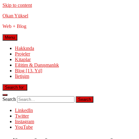
Skip to content
Okan Yüksel
Web + Blog
Menu
Hakkında
Projeler
Kitaplar
Eğitim & Danışmanlık
Blog [13. Yıl]
İletişim
Search for:
Search
LinkedIn
Twitter
Instagram
YouTube