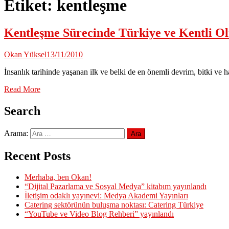
Etiket:
kentleşme
Kentleşme Sürecinde Türkiye ve Kentli O
Okan Yüksel
13/11/2010
İnsanlık tarihinde yaşanan ilk ve belki de en önemli devrim, bitki ve ha
Read More
Search
Arama:
Recent Posts
Merhaba, ben Okan!
“Dijital Pazarlama ve Sosyal Medya” kitabım yayınlandı
İletişim odaklı yayınevi: Medya Akademi Yayınları
Catering sektörünün buluşma noktası: Catering Türkiye
“YouTube ve Video Blog Rehberi” yayınlandı