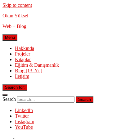
Skip to content
Okan Yüksel
Web + Blog
Menu
Hakkında
Projeler
Kitaplar
Eğitim & Danışmanlık
Blog [13. Yıl]
İletişim
Search for:
Search
LinkedIn
Twitter
Instagram
YouTube