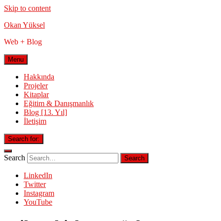
Skip to content
Okan Yüksel
Web + Blog
Menu
Hakkında
Projeler
Kitaplar
Eğitim & Danışmanlık
Blog [13. Yıl]
İletişim
Search for:
Search
LinkedIn
Twitter
Instagram
YouTube