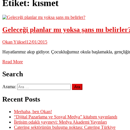
Etiket:
kısmet
Geleceği planlar mı yoksa şans mı belirler
Okan Yüksel
12/01/2015
Hayatlarımız akıp gidiyor. Çocukluğumuz okula başlamakla, gençliğimiz
Read More
Search
Arama:
Recent Posts
Merhaba, ben Okan!
“Dijital Pazarlama ve Sosyal Medya” kitabım yayınlandı
İletişim odaklı yayınevi: Medya Akademi Yayınları
Catering sektörünün buluşma noktası: Catering Türkiye