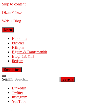
Skip to content
Okan Yüksel
Web + Blog
Menu
Hakkında
Projeler
Kitaplar
Eğitim & Danışmanlık
Blog [13. Yıl]
İletişim
Search for:
Search
LinkedIn
Twitter
Instagram
YouTube