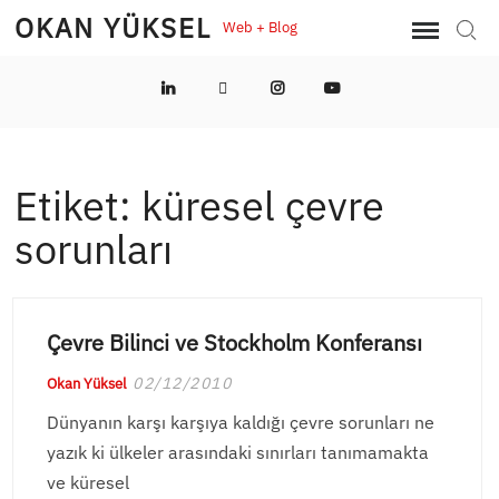
Skip
OKAN YÜKSEL
Web + Blog
Sear
to
content
LinkedIn
Twitter
Instagram
YouTube
Etiket:
küresel çevre
sorunları
Çevre Bilinci ve Stockholm Konferansı
02/12/2010
Okan Yüksel
Dünyanın karşı karşıya kaldığı çevre sorunları ne
yazık ki ülkeler arasındaki sınırları tanımamakta
ve küresel