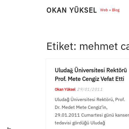
Skip
OKAN YÜKSEL
Web + Blog
to
content
Etiket:
mehmet ca
Uludağ Üniversitesi Rektörü
Prof. Mete Cengiz Vefat Etti
29/01/2011
Okan Yüksel
Uludağ Üniversitesi Rektörü, Prof.
Dr. Medet Mete Cengiz‘in,
29.01.2011 Cumartesi günü kanse
tedavisi gördüğü Uludağ
LinkedIn