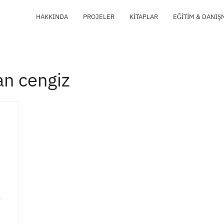
HAKKINDA
PROJELER
KITAPLAR
EĞITIM & DANIŞ
n cengiz
r