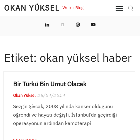
Skip
OKAN YÜKSEL
Web + Blog
Sear
to
content
LinkedIn
Twitter
Instagram
YouTube
Etiket:
okan yüksel haber
Bir Türkü Bin Umut Olacak
25/04/2014
Okan Yüksel
Sezgin Şivcak, 2008 yılında kanser olduğunu
öğrendi ve hayatı değişti. İstanbul’da geçirdiği
operasyonun ardından kemoterapi