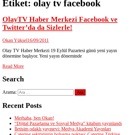
Etiket:
olay tv facebook
OlayTV Haber Merkezi Facebook ve
Twitter’da da Sizlerle!
Okan Yüksel
16/09/2011
Olay TV Haber Merkezi 19 Eylül Pazartesi günü yeni yayın
dönemine başlıyor. Yeni yayın döneminde
Read More
Search
Arama:
Recent Posts
Merhaba, ben Okan!
“Dijital Pazarlama ve Sosyal Medya” kitabım yayınlandı
İletişim odaklı yayınevi: Medya Akademi Yayınları
Catering sektörünün buluşma noktası: Catering Türkiye