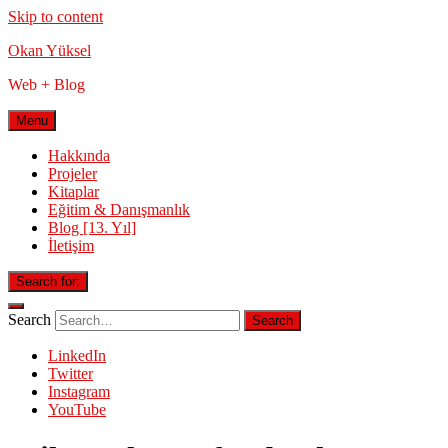
Skip to content
Okan Yüksel
Web + Blog
Menu
Hakkında
Projeler
Kitaplar
Eğitim & Danışmanlık
Blog [13. Yıl]
İletişim
Search for:
Search
LinkedIn
Twitter
Instagram
YouTube