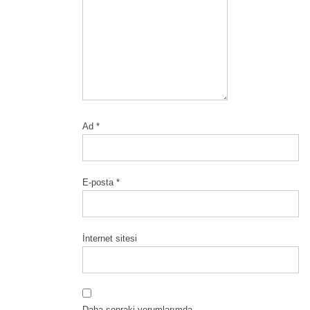
Ad
*
E-posta
*
İnternet sitesi
Daha sonraki yorumlarımda