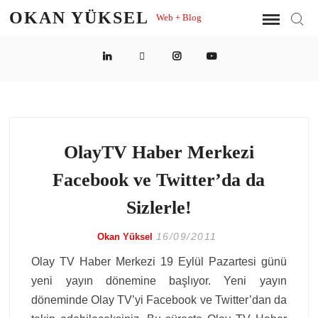
Skip
OKAN YÜKSEL
Web + Blog
Sear
to
content
LinkedIn
Twitter
Instagram
YouTube
OlayTV Haber Merkezi
Facebook ve Twitter’da da
Sizlerle!
16/09/2011
Okan Yüksel
Olay TV Haber Merkezi 19 Eylül Pazartesi günü
yeni yayın dönemine başlıyor. Yeni yayın
döneminde Olay TV’yi Facebook ve Twitter’dan da