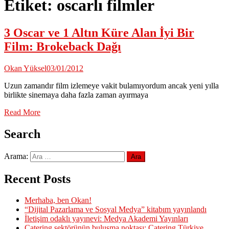
Etiket:
oscarlı filmler
3 Oscar ve 1 Altın Küre Alan İyi Bir
Film: Brokeback Dağı
Okan Yüksel
03/01/2012
Uzun zamandır film izlemeye vakit bulamıyordum ancak yeni yılla
birlikte sinemaya daha fazla zaman ayırmaya
Read More
Search
Arama:
Recent Posts
Merhaba, ben Okan!
“Dijital Pazarlama ve Sosyal Medya” kitabım yayınlandı
İletişim odaklı yayınevi: Medya Akademi Yayınları
Catering sektörünün buluşma noktası: Catering Türkiye