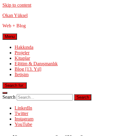
Skip to content
Okan Yüksel
Web + Blog
Menu
Hakkında
Projeler
Kitaplar
Eğitim & Danışmanlık
Blog [13. Yıl]
İletişim
Search for:
Search
LinkedIn
Twitter
Instagram
YouTube