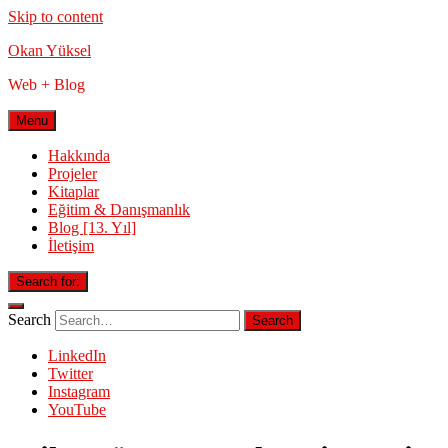
Skip to content
Okan Yüksel
Web + Blog
Menu
Hakkında
Projeler
Kitaplar
Eğitim & Danışmanlık
Blog [13. Yıl]
İletişim
Search for:
Search
LinkedIn
Twitter
Instagram
YouTube