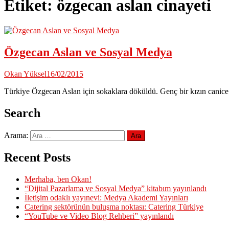
Etiket:
özgecan aslan cinayeti
Özgecan Aslan ve Sosyal Medya
Okan Yüksel
16/02/2015
Türkiye Özgecan Aslan için sokaklara döküldü. Genç bir kızın canice k
Search
Arama:
Recent Posts
Merhaba, ben Okan!
“Dijital Pazarlama ve Sosyal Medya” kitabım yayınlandı
İletişim odaklı yayınevi: Medya Akademi Yayınları
Catering sektörünün buluşma noktası: Catering Türkiye
“YouTube ve Video Blog Rehberi” yayınlandı