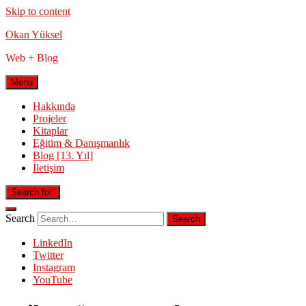
Skip to content
Okan Yüksel
Web + Blog
Menu
Hakkında
Projeler
Kitaplar
Eğitim & Danışmanlık
Blog [13. Yıl]
İletişim
Search for:
Search
LinkedIn
Twitter
Instagram
YouTube