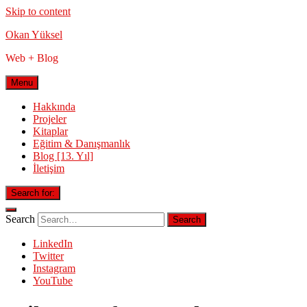
Skip to content
Okan Yüksel
Web + Blog
Menu
Hakkında
Projeler
Kitaplar
Eğitim & Danışmanlık
Blog [13. Yıl]
İletişim
Search for:
Search
LinkedIn
Twitter
Instagram
YouTube