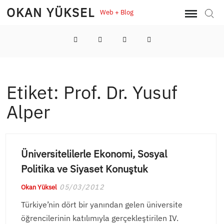
Skip
OKAN YÜKSEL
Web + Blog
Sear
to
content
LinkedIn
Twitter
Instagram
YouTube
Etiket:
Prof. Dr. Yusuf
Alper
Üniversitelilerle Ekonomi, Sosyal
Politika ve Siyaset Konuştuk
05/03/2012
Okan Yüksel
Türkiye’nin dört bir yanından gelen üniversite
öğrencilerinin katılımıyla gerçekleştirilen IV.