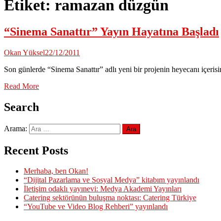
Etiket:
ramazan düzgün
“Sinema Sanattır” Yayın Hayatına Başladı
Okan Yüksel
22/12/2011
Son günlerde “Sinema Sanattır” adlı yeni bir projenin heyecanı içeris
Read More
Search
Arama:
Recent Posts
Merhaba, ben Okan!
“Dijital Pazarlama ve Sosyal Medya” kitabım yayınlandı
İletişim odaklı yayınevi: Medya Akademi Yayınları
Catering sektörünün buluşma noktası: Catering Türkiye
“YouTube ve Video Blog Rehberi” yayınlandı