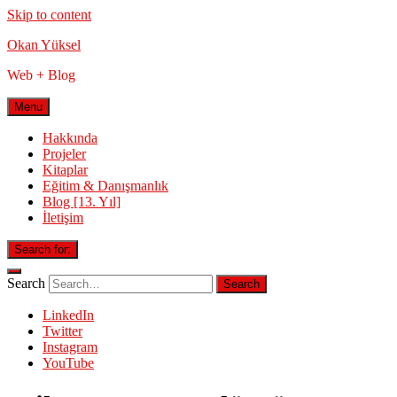
Skip to content
Okan Yüksel
Web + Blog
Menu
Hakkında
Projeler
Kitaplar
Eğitim & Danışmanlık
Blog [13. Yıl]
İletişim
Search for:
Search
LinkedIn
Twitter
Instagram
YouTube