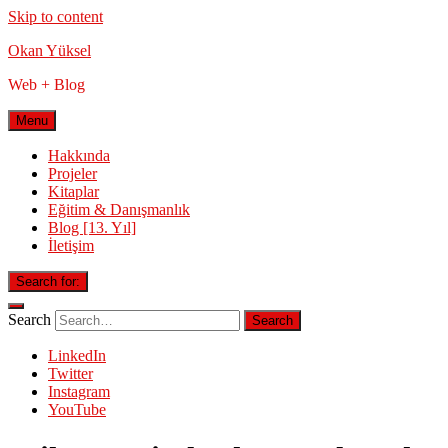
Skip to content
Okan Yüksel
Web + Blog
Menu
Hakkında
Projeler
Kitaplar
Eğitim & Danışmanlık
Blog [13. Yıl]
İletişim
Search for:
Search
LinkedIn
Twitter
Instagram
YouTube