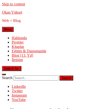
Skip to content
Okan Yüksel
Web + Blog
Menu
Hakkında
Projeler
Kitaplar
Eğitim & Danışmanlık
Blog [13. Yıl]
İletişim
Search for:
Search
LinkedIn
Twitter
Instagram
YouTube