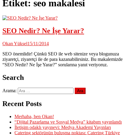
Etiket:
seo makalesi
SEO Nedir? Ne İşe Yarar?
Okan Yüksel
15/11/2014
SEO önemlidir! Çünkü SEO ile web sitenize veya blogunuza
ziyaretçi, ziyaretçi ile de para kazanabilirsiniz. Bu makalemizde
“SEO Nedir? Ne İşe Yarar?” sorularına yanıt veriyoruz.
Search
Arama:
Recent Posts
Merhaba, ben Okan!
“Dijital Pazarlama ve Sosyal Medya” kitabım yayınlandı
İletişim odaklı yayınevi: Medya Akademi Yayınları
Catering sektörünün buluşma noktası: Catering Türkiye