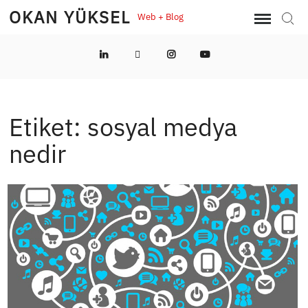
Skip
OKAN YÜKSEL
Web + Blog
Sear
to
content
LinkedIn
Twitter
Instagram
YouTube
Etiket:
sosyal medya
nedir