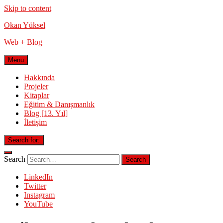
Skip to content
Okan Yüksel
Web + Blog
Menu
Hakkında
Projeler
Kitaplar
Eğitim & Danışmanlık
Blog [13. Yıl]
İletişim
Search for:
Search
LinkedIn
Twitter
Instagram
YouTube