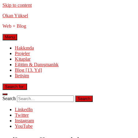
Skip to content
Okan Yüksel
Web + Blog
Menu
Hakkında
Projeler
Kitaplar
Eğitim & Danışmanlık
Blog [13. Yıl]
İletişim
Search for:
Search
LinkedIn
Twitter
Instagram
YouTube