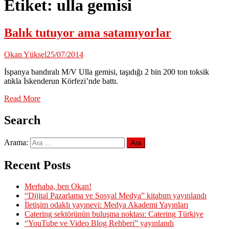
Etiket:
ulla gemisi
Balık tutuyor ama satamıyorlar
Okan Yüksel
25/07/2014
İspanya bandıralı M/V Ulla gemisi, taşıdığı 2 bin 200 ton toksik
atıkla İskenderun Körfezi’nde battı.
Read More
Search
Arama:
Recent Posts
Merhaba, ben Okan!
“Dijital Pazarlama ve Sosyal Medya” kitabım yayınlandı
İletişim odaklı yayınevi: Medya Akademi Yayınları
Catering sektörünün buluşma noktası: Catering Türkiye
“YouTube ve Video Blog Rehberi” yayınlandı