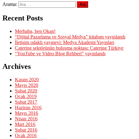
Arama:
Recent Posts
Merhaba, ben Okan!
“Dijital Pazarlama ve Sosyal Medya” kitabım yayınlandı
İletişim odaklı yayınevi: Medya Akademi Yayınları
Catering sektörünün buluşma noktası: Catering Türkiye
“YouTube ve Video Blog Rehberi” yayınlandı
Archives
Kasım 2020
Mayıs 2020
Şubat 2020
Ocak 2019
Şubat 2017
Haziran 2016
Mayıs 2016
Nisan 2016
Mart 2016
Şubat 2016
Ocak 2016