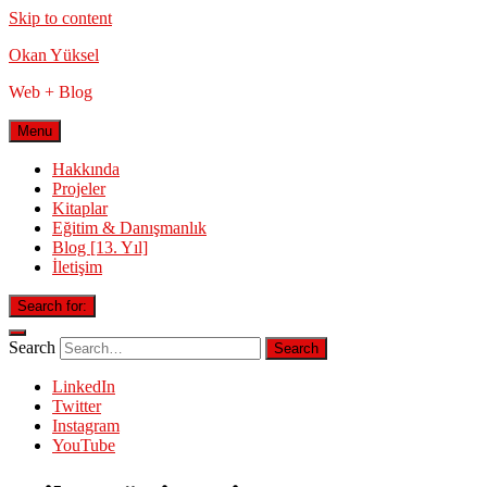
Skip to content
Okan Yüksel
Web + Blog
Menu
Hakkında
Projeler
Kitaplar
Eğitim & Danışmanlık
Blog [13. Yıl]
İletişim
Search for:
Search
LinkedIn
Twitter
Instagram
YouTube