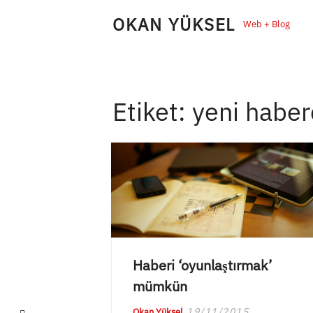
Skip
OKAN YÜKSEL
Web + Blog
to
content
Etiket:
yeni haberc
Haberi ‘oyunlaştırmak’
mümkün
LinkedIn
19/11/2015
Okan Yüksel