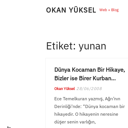
Skip
OKAN YÜKSEL
Web + Blog
to
content
Etiket:
yunan
Dünya Kocaman Bir Hikaye,
Bizler ise Birer Kurban…
28/06/2008
Okan Yüksel
Ece Temelkuran yazmış, Ağrı’nın
Derinliği‘nde: “Dünya kocaman bir
hikayedir. O hikayenin neresine
düşer senin varlığın,
LinkedIn