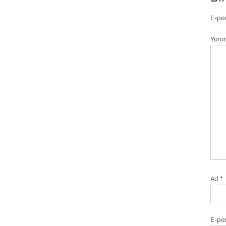
E-pos
Yor
Ad
*
E-po