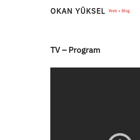
Skip
OKAN YÜKSEL
Web + Blog
to
content
TV – Program