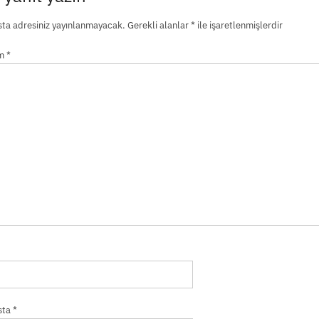
ta adresiniz yayınlanmayacak.
Gerekli alanlar
*
ile işaretlenmişlerdir
um
*
sta
*