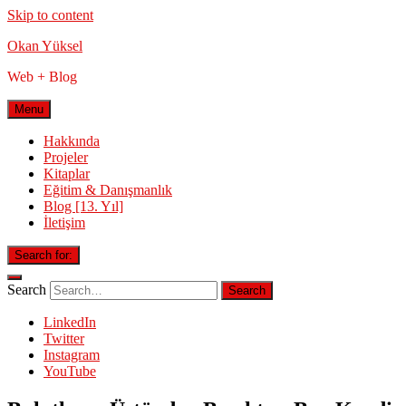
Skip to content
Okan Yüksel
Web + Blog
Menu
Hakkında
Projeler
Kitaplar
Eğitim & Danışmanlık
Blog [13. Yıl]
İletişim
Search for:
Search
LinkedIn
Twitter
Instagram
YouTube