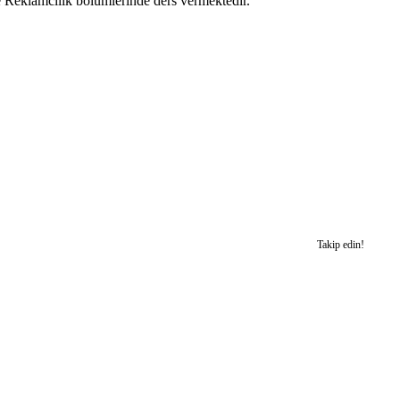
e Reklamcılık bölümlerinde ders vermektedir.
Takip edin!