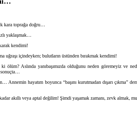
imi…
mek kara toprağa doğru…
hızlı yaklaşmak…
akarak kendimi!
tma uğraşı içindeyken; bulutların üstünden bırakmak kendimi!
ki ölüm? Aslında yanıbaşımızda olduğunu neden göremeyiz ve neden
ık sonuçta…
dım… Annemin hayatım boyunca “başını kurutmadan dışarı çıkma” demesi
kadar akıllı veya aptal değilim! Şimdi yaşamak zamanı, zevk almak, 