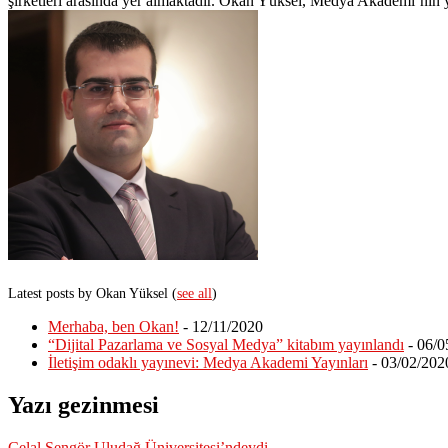
şirketleri arasında yer almaktadır. Okan Yüksel, Medya Akademi’nin y
Latest posts by Okan Yüksel
(
see all
)
Merhaba, ben Okan!
- 12/11/2020
“Dijital Pazarlama ve Sosyal Medya” kitabım yayınlandı
- 06/0
İletişim odaklı yayınevi: Medya Akademi Yayınları
- 03/02/202
Yazı gezinmesi
Celal Şengör Uludağ Üniversitesi’ndeydi