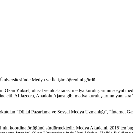
 Üniversitesi’nde Medya ve İletişim öğrenimi gördü.
an Okan Yüksel, ulusal ve uluslararası medya kuruluşlarının sosyal medy
e etti. Al Jazeera, Anadolu Ajansı gibi medya kuruluşlarının yanı sır
 okutulan “Dijital Pazarlama ve Sosyal Medya Uzmanlığı“, “İnternet Ga
nin koordinatörlüğünü sürdürmektedir. Medya Akademi, 2015’ten bugü