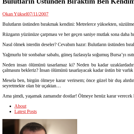
Bulutların Üstünden Bıraktım Ben Kend
Okan Yüksel
07/11/2007
Bulutların üstünden bırakmak kendini: Metrelerce yüksekten, süzül
Rüzgarın yüzünüze çarpması ve her geçen saniye mutlak sona daha 
Nasıl ölmek isterdin deseler? Cevabım hazır: Bulutların üstünden bır
Yağmurlu bir sonbahar sabahı, güneş fazlasıyla soğumuş Bursa’yı ısı
Neden insan ölümünü tasarlamaz ki? Neden bu kadar uzaklardadır 
çalmasını bekleriz? İnsan ölümünü tasarlayacak kadar üstün bir varl
Mesela ben, birgün ölmeye karar verirsem; önce güzel bir duş alır
seyretmekte olan bir uçaktan…
Ama şimdi, yaşamak zamanıdır dostlar! Ölmeye henüz karar verecek 
About
Latest Posts