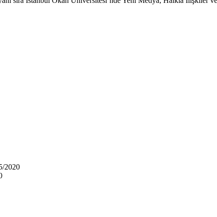
anı sıra İstanbul Okan Üniversitesi‘nde Yeni Medya, Halkla İlişkiler v
5/2020
0