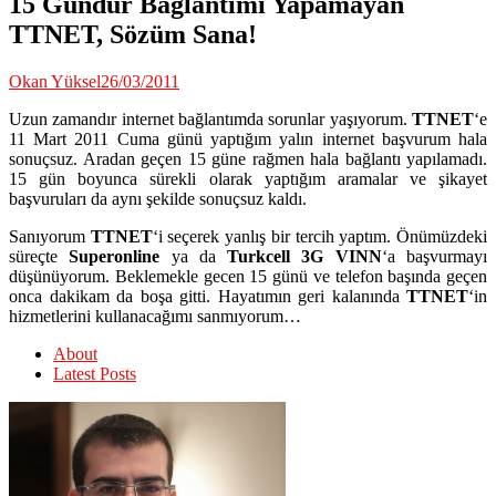
15 Gündür Bağlantımı Yapamayan
TTNET, Sözüm Sana!
Okan Yüksel
26/03/2011
Uzun zamandır internet bağlantımda sorunlar yaşıyorum.
TTNET
‘e
11 Mart 2011 Cuma günü yaptığım yalın internet başvurum hala
sonuçsuz. Aradan geçen 15 güne rağmen hala bağlantı yapılamadı.
15 gün boyunca sürekli olarak yaptığım aramalar ve şikayet
başvuruları da aynı şekilde sonuçsuz kaldı.
Sanıyorum
TTNET
‘i seçerek yanlış bir tercih yaptım. Önümüzdeki
süreçte
Superonline
ya da
Turkcell 3G VINN
‘a başvurmayı
düşünüyorum. Beklemekle gecen 15 günü ve telefon başında geçen
onca dakikam da boşa gitti. Hayatımın geri kalanında
TTNET
‘in
hizmetlerini kullanacağımı sanmıyorum…
About
Latest Posts