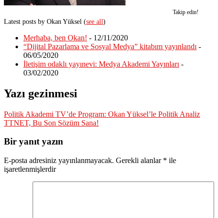
Takip edin!
Latest posts by Okan Yüksel
(
see all
)
Merhaba, ben Okan!
- 12/11/2020
“Dijital Pazarlama ve Sosyal Medya” kitabım yayınlandı
-
06/05/2020
İletişim odaklı yayınevi: Medya Akademi Yayınları
-
03/02/2020
Yazı gezinmesi
Politik Akademi TV’de Program: Okan Yüksel’le Politik Analiz
TTNET, Bu Son Sözüm Sana!
Bir yanıt yazın
E-posta adresiniz yayınlanmayacak.
Gerekli alanlar
*
ile
işaretlenmişlerdir