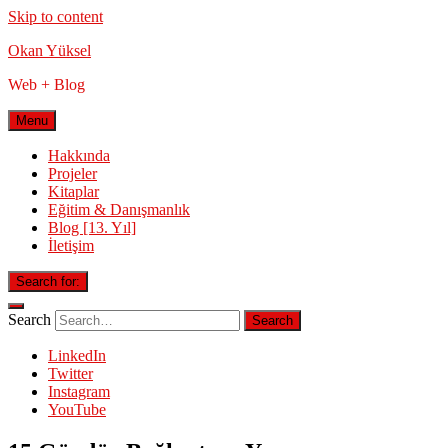
Skip to content
Okan Yüksel
Web + Blog
Menu
Hakkında
Projeler
Kitaplar
Eğitim & Danışmanlık
Blog [13. Yıl]
İletişim
Search for:
Search
LinkedIn
Twitter
Instagram
YouTube