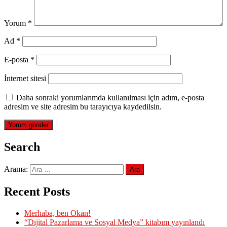
Yorum
*
Ad
*
E-posta
*
İnternet sitesi
Daha sonraki yorumlarımda kullanılması için adım, e-posta
adresim ve site adresim bu tarayıcıya kaydedilsin.
Search
Arama:
Recent Posts
Merhaba, ben Okan!
“Dijital Pazarlama ve Sosyal Medya” kitabım yayınlandı