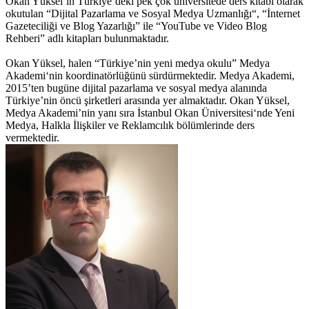
Okan Yüksel’in Türkiye’deki pek çok üniversitede ders kitabı olarak
okutulan “Dijital Pazarlama ve Sosyal Medya Uzmanlığı“, “İnternet
Gazeteciliği ve Blog Yazarlığı” ile “YouTube ve Video Blog
Rehberi” adlı kitapları bulunmaktadır.
Okan Yüksel, halen “Türkiye’nin yeni medya okulu” Medya
Akademi‘nin koordinatörlüğünü sürdürmektedir. Medya Akademi,
2015’ten bugüne dijital pazarlama ve sosyal medya alanında
Türkiye’nin öncü şirketleri arasında yer almaktadır. Okan Yüksel,
Medya Akademi’nin yanı sıra İstanbul Okan Üniversitesi‘nde Yeni
Medya, Halkla İlişkiler ve Reklamcılık bölümlerinde ders
vermektedir.