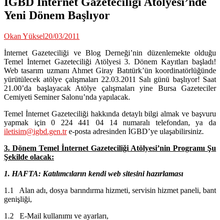
İGBD İnternet Gazeteciliği Atölyesi’nde
Yeni Dönem Başlıyor
Okan Yüksel
20/03/2011
İnternet Gazeteciliği ve Blog Derneği’nin düzenlemekte olduğu
Temel İnternet Gazeteciliği Atölyesi 3. Dönem Kayıtları başladı!
Web tasarım uzmanı Ahmet Giray Batıtürk’ün koordinatörlüğünde
yürütülecek atölye çalışmaları 22.03.2011 Salı günü başlıyor! Saat
21.00’da başlayacak Atölye çalışmaları yine Bursa Gazeteciler
Cemiyeti Seminer Salonu’nda yapılacak.
Temel İnternet Gazeteciliği hakkında detaylı bilgi almak ve başvuru
yapmak için 0 224 441 04 14 numaralı telefondan, ya da
iletisim@igbd.gen.tr
e-posta adresinden İGBD’ye ulaşabilirsiniz.
3. Dönem Temel İnternet Gazeteciliği Atölyesi’nin Programı Şu
Şekilde olacak:
1.
HAFTA: Katılımcıların kendi web sitesini hazırlaması
1.1 Alan adı, dosya barındırma hizmeti, servisin hizmet paneli, bant
genişliği,
1.2 E-Mail kullanımı ve ayarları,