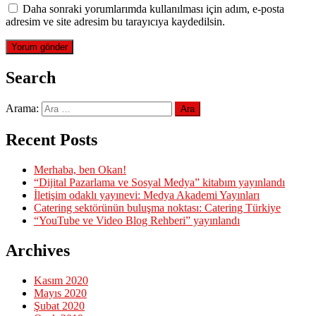
Daha sonraki yorumlarımda kullanılması için adım, e-posta
adresim ve site adresim bu tarayıcıya kaydedilsin.
Search
Arama:
Recent Posts
Merhaba, ben Okan!
“Dijital Pazarlama ve Sosyal Medya” kitabım yayınlandı
İletişim odaklı yayınevi: Medya Akademi Yayınları
Catering sektörünün buluşma noktası: Catering Türkiye
“YouTube ve Video Blog Rehberi” yayınlandı
Archives
Kasım 2020
Mayıs 2020
Şubat 2020