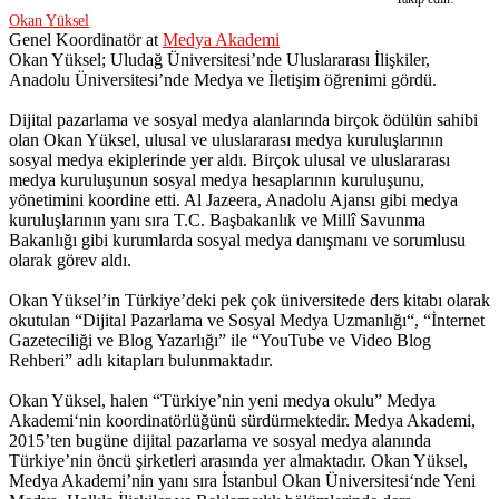
Okan Yüksel
Genel Koordinatör
at
Medya Akademi
Okan Yüksel; Uludağ Üniversitesi’nde Uluslararası İlişkiler,
Anadolu Üniversitesi’nde Medya ve İletişim öğrenimi gördü.
Dijital pazarlama ve sosyal medya alanlarında birçok ödülün sahibi
olan Okan Yüksel, ulusal ve uluslararası medya kuruluşlarının
sosyal medya ekiplerinde yer aldı. Birçok ulusal ve uluslararası
medya kuruluşunun sosyal medya hesaplarının kuruluşunu,
yönetimini koordine etti. Al Jazeera, Anadolu Ajansı gibi medya
kuruluşlarının yanı sıra T.C. Başbakanlık ve Millî Savunma
Bakanlığı gibi kurumlarda sosyal medya danışmanı ve sorumlusu
olarak görev aldı.
Okan Yüksel’in Türkiye’deki pek çok üniversitede ders kitabı olarak
okutulan “Dijital Pazarlama ve Sosyal Medya Uzmanlığı“, “İnternet
Gazeteciliği ve Blog Yazarlığı” ile “YouTube ve Video Blog
Rehberi” adlı kitapları bulunmaktadır.
Okan Yüksel, halen “Türkiye’nin yeni medya okulu” Medya
Akademi‘nin koordinatörlüğünü sürdürmektedir. Medya Akademi,
2015’ten bugüne dijital pazarlama ve sosyal medya alanında
Türkiye’nin öncü şirketleri arasında yer almaktadır. Okan Yüksel,
Medya Akademi’nin yanı sıra İstanbul Okan Üniversitesi‘nde Yeni