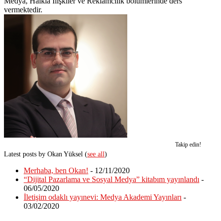
Medya, Halkla İlişkiler ve Reklamcılık bölümlerinde ders
vermektedir.
Takip edin!
Latest posts by Okan Yüksel
(
see all
)
Merhaba, ben Okan!
- 12/11/2020
“Dijital Pazarlama ve Sosyal Medya” kitabım yayınlandı
-
06/05/2020
İletişim odaklı yayınevi: Medya Akademi Yayınları
-
03/02/2020