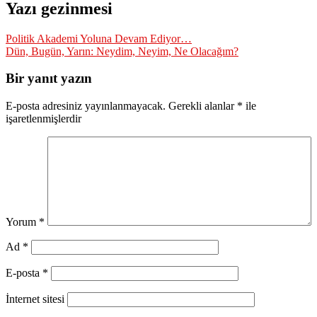
Yazı gezinmesi
Politik Akademi Yoluna Devam Ediyor…
Dün, Bugün, Yarın: Neydim, Neyim, Ne Olacağım?
Bir yanıt yazın
E-posta adresiniz yayınlanmayacak.
Gerekli alanlar
*
ile
işaretlenmişlerdir
Yorum
*
Ad
*
E-posta
*
İnternet sitesi