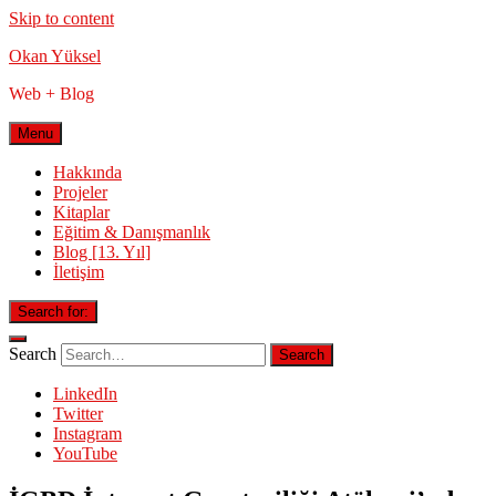
Skip to content
Okan Yüksel
Web + Blog
Menu
Hakkında
Projeler
Kitaplar
Eğitim & Danışmanlık
Blog [13. Yıl]
İletişim
Search for:
Search
LinkedIn
Twitter
Instagram
YouTube