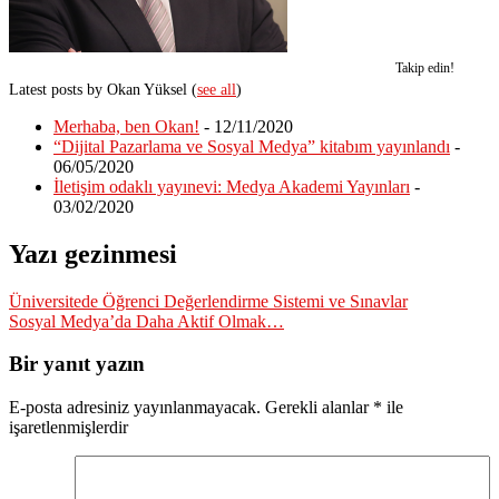
Takip edin!
Latest posts by Okan Yüksel
(
see all
)
Merhaba, ben Okan!
- 12/11/2020
“Dijital Pazarlama ve Sosyal Medya” kitabım yayınlandı
-
06/05/2020
İletişim odaklı yayınevi: Medya Akademi Yayınları
-
03/02/2020
Yazı gezinmesi
Üniversitede Öğrenci Değerlendirme Sistemi ve Sınavlar
Sosyal Medya’da Daha Aktif Olmak…
Bir yanıt yazın
E-posta adresiniz yayınlanmayacak.
Gerekli alanlar
*
ile
işaretlenmişlerdir