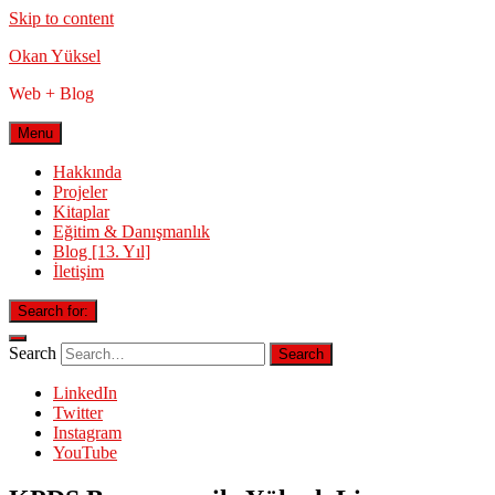
Skip to content
Okan Yüksel
Web + Blog
Menu
Hakkında
Projeler
Kitaplar
Eğitim & Danışmanlık
Blog [13. Yıl]
İletişim
Search for:
Search
LinkedIn
Twitter
Instagram
YouTube