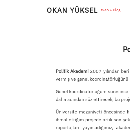
Skip
OKAN YÜKSEL
Web + Blog
to
content
Po
Politik Akademi
2007 yılından beri 
vermiş ve genel koordinatörlüğünü 
Genel koordinatörlüğüm süresince ve
daha adından söz ettirecek, bu proj
Üniversite mezuniyeti öncesinde fi
ihmal ettiğim projede artık son şek
röportajları yayınladığımız, aka