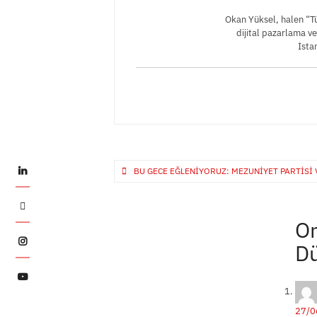
Okan Yüksel, halen “
dijital pazarlama v
İsta
Yazı
LinkedIn
BU GECE EĞLENIYORUZ: MEZUNIYET PARTISI 
gezinmesi
Twitter
On
Instagram
Dü
YouTube
27/0