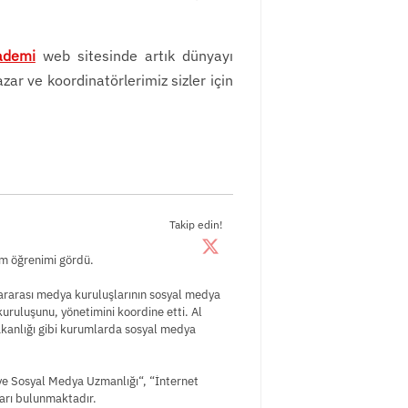
kademi
web sitesinde artık dünyayı
r ve koordinatörlerimiz sizler için
Takip edin!
im öğrenimi gördü.
lararası medya kuruluşlarının sosyal medya
uruluşunu, yönetimini koordine etti. Al
akanlığı gibi kurumlarda sosyal medya
 ve Sosyal Medya Uzmanlığı“, “İnternet
ları bulunmaktadır.