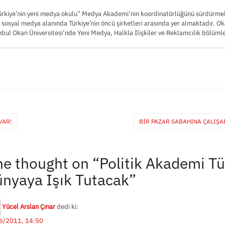
Türkiye’nin yeni medya okulu” Medya Akademi‘nin koordinatörlüğünü sürdürm
e sosyal medya alanında Türkiye’nin öncü şirketleri arasında yer almaktadır. O
nbul Okan Üniversitesi‘nde Yeni Medya, Halkla İlişkiler ve Reklamcılık bölüml
VAR!
BIR PAZAR SABAHINA ÇALIŞA
e thought on “
Politik Akademi T
nyaya Işık Tutacak
”
Yücel Arslan Çınar
dedi ki:
6/2011, 14:50