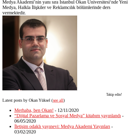
Medya Akademi’nin yanı sıra İstanbul Okan Üniversitesi‘nde Yeni
Medya, Halkla İlişkiler ve Reklamcılık bölümlerinde ders
vermektedir.
Takip edin!
Latest posts by Okan Yüksel
(
see all
)
Merhaba, ben Okan!
- 12/11/2020
“Dijital Pazarlama ve Sosyal Medya” kitabım yayınlandı
-
06/05/2020
İletişim odaklı yayınevi: Medya Akademi Yayınları
-
03/02/2020