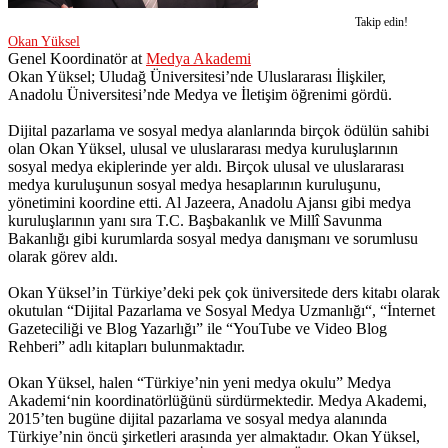
Takip edin!
Okan Yüksel
Genel Koordinatör
at
Medya Akademi
Okan Yüksel; Uludağ Üniversitesi’nde Uluslararası İlişkiler,
Anadolu Üniversitesi’nde Medya ve İletişim öğrenimi gördü.
Dijital pazarlama ve sosyal medya alanlarında birçok ödülün sahibi
olan Okan Yüksel, ulusal ve uluslararası medya kuruluşlarının
sosyal medya ekiplerinde yer aldı. Birçok ulusal ve uluslararası
medya kuruluşunun sosyal medya hesaplarının kuruluşunu,
yönetimini koordine etti. Al Jazeera, Anadolu Ajansı gibi medya
kuruluşlarının yanı sıra T.C. Başbakanlık ve Millî Savunma
Bakanlığı gibi kurumlarda sosyal medya danışmanı ve sorumlusu
olarak görev aldı.
Okan Yüksel’in Türkiye’deki pek çok üniversitede ders kitabı olarak
okutulan “Dijital Pazarlama ve Sosyal Medya Uzmanlığı“, “İnternet
Gazeteciliği ve Blog Yazarlığı” ile “YouTube ve Video Blog
Rehberi” adlı kitapları bulunmaktadır.
Okan Yüksel, halen “Türkiye’nin yeni medya okulu” Medya
Akademi‘nin koordinatörlüğünü sürdürmektedir. Medya Akademi,
2015’ten bugüne dijital pazarlama ve sosyal medya alanında
Türkiye’nin öncü şirketleri arasında yer almaktadır. Okan Yüksel,