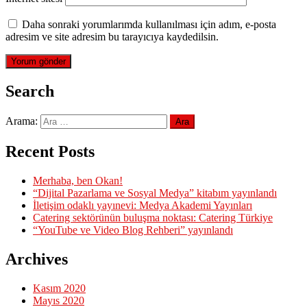
Daha sonraki yorumlarımda kullanılması için adım, e-posta
adresim ve site adresim bu tarayıcıya kaydedilsin.
Search
Arama:
Recent Posts
Merhaba, ben Okan!
“Dijital Pazarlama ve Sosyal Medya” kitabım yayınlandı
İletişim odaklı yayınevi: Medya Akademi Yayınları
Catering sektörünün buluşma noktası: Catering Türkiye
“YouTube ve Video Blog Rehberi” yayınlandı
Archives
Kasım 2020
Mayıs 2020