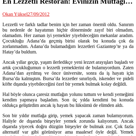
En Lezzetli Restoran: Evinizin Mutfağı…
Okan Yüksel
27/09/2012
Lezzetli ve farklı tadlar benim için her zaman önemli oldu. Sanırım
bu nedenle de hayatımın hiçbir döneminde zayıf biri olmadım,
olamadım. Her zaman iyi yemekler yiyebileceğim mekanlar aradım.
Çocukluğu Adana’da geçmiş birisi olarak bu konuda çok da
zorlanmadım. Adana’da bulamadığım lezzetleri Gaziantep’te ya da
Hatay’da buldum.
Ancak yıllar geçip, yaşım ilerledikçe yeni lezzet arayışları başladı ve
artık çocukluğumun o lezzetli yemeklerini de bulamıyordum. Zaten
Adana’dan ayrılmış ve önce üniversite, sonra da iş hayatı için
Bursa’da kalmıştım. Bursa’da lezzetler sınırlıydı, iskender ve pideli
köfte dışında yiyebileceğini özel bir yemek bulmak kolay değildi.
Hal böyle olunca çaresiz mutfağın yolunu tuttum ve kendi yemeğimi
kendim yapmaya başladım. Son üç yılda kendimi bu konuda
oldukça geliştirdim ancak iş hayatı bu lüksümü de elimden aldı.
Son bir yıldır mutfağa girip, yemek yapacak zaman bulamıyorum.
Haliyle de dışarıda birşeyler yemek zorunda kalıyorum. Ancak
dışarıda yiyecek doğru düzgün birşeyler de bulmak zor. Çok fazla
alternatif var gibi görünüyor ama maalesef öyle değil. Yemek