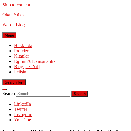
Skip to content
Okan Yüksel
Web + Blog
Menu
Hakkında
Projeler
Kitaplar
Eğitim & Danışmanlık
Blog [13. Yıl]
İletişim
Search for:
Search
LinkedIn
Twitter
Instagram
YouTube