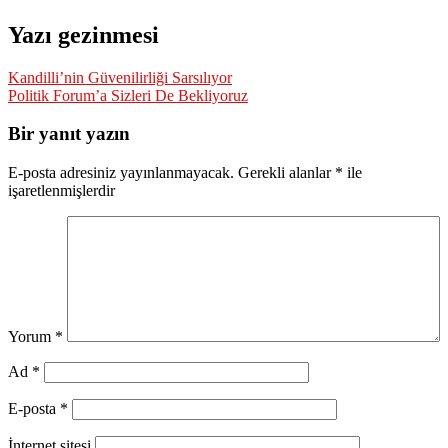
Yazı gezinmesi
Kandilli’nin Güvenilirliği Sarsılıyor
Politik Forum’a Sizleri De Bekliyoruz
Bir yanıt yazın
E-posta adresiniz yayınlanmayacak.
Gerekli alanlar
*
ile
işaretlenmişlerdir
Yorum
*
Ad
*
E-posta
*
İnternet sitesi