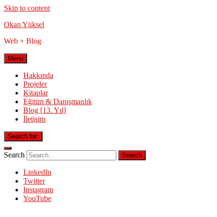
Skip to content
Okan Yüksel
Web + Blog
Menu
Hakkında
Projeler
Kitaplar
Eğitim & Danışmanlık
Blog [13. Yıl]
İletişim
Search for:
Search
LinkedIn
Twitter
Instagram
YouTube