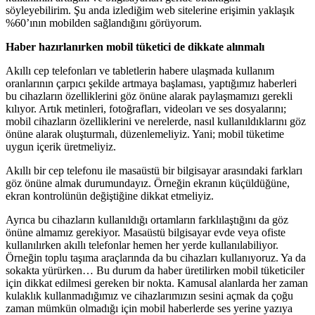
söyleyebilirim. Şu anda izlediğim web sitelerine erişimin yaklaşık
%60’ının mobilden sağlandığını görüyorum.
Haber hazırlanırken mobil tüketici de dikkate alınmalı
Akıllı cep telefonları ve tabletlerin habere ulaşmada kullanım
oranlarının çarpıcı şekilde artmaya başlaması, yaptığımız haberleri
bu cihazların özelliklerini göz önüne alarak paylaşmamızı gerekli
kılıyor. Artık metinleri, fotoğrafları, videoları ve ses dosyalarını;
mobil cihazların özelliklerini ve nerelerde, nasıl kullanıldıklarını göz
önüne alarak oluşturmalı, düzenlemeliyiz. Yani; mobil tüketime
uygun içerik üretmeliyiz.
Akıllı bir cep telefonu ile masaüstü bir bilgisayar arasındaki farkları
göz önüne almak durumundayız. Örneğin ekranın küçüldüğüne,
ekran kontrolünün değiştiğine dikkat etmeliyiz.
Ayrıca bu cihazların kullanıldığı ortamların farklılaştığını da göz
önüne almamız gerekiyor. Masaüstü bilgisayar evde veya ofiste
kullanılırken akıllı telefonlar hemen her yerde kullanılabiliyor.
Örneğin toplu taşıma araçlarında da bu cihazları kullanıyoruz. Ya da
sokakta yürürken… Bu durum da haber üretilirken mobil tüketiciler
için dikkat edilmesi gereken bir nokta. Kamusal alanlarda her zaman
kulaklık kullanmadığımız ve cihazlarımızın sesini açmak da çoğu
zaman mümkün olmadığı için mobil haberlerde ses yerine yazıya