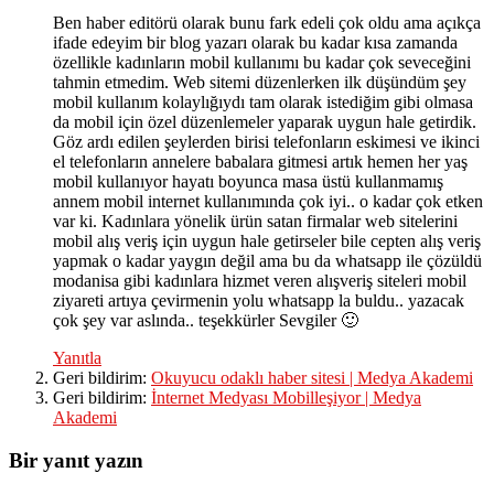
Ben haber editörü olarak bunu fark edeli çok oldu ama açıkça
ifade edeyim bir blog yazarı olarak bu kadar kısa zamanda
özellikle kadınların mobil kullanımı bu kadar çok seveceğini
tahmin etmedim. Web sitemi düzenlerken ilk düşündüm şey
mobil kullanım kolaylığıydı tam olarak istediğim gibi olmasa
da mobil için özel düzenlemeler yaparak uygun hale getirdik.
Göz ardı edilen şeylerden birisi telefonların eskimesi ve ikinci
el telefonların annelere babalara gitmesi artık hemen her yaş
mobil kullanıyor hayatı boyunca masa üstü kullanmamış
annem mobil internet kullanımında çok iyi.. o kadar çok etken
var ki. Kadınlara yönelik ürün satan firmalar web sitelerini
mobil alış veriş için uygun hale getirseler bile cepten alış veriş
yapmak o kadar yaygın değil ama bu da whatsapp ile çözüldü
modanisa gibi kadınlara hizmet veren alışveriş siteleri mobil
ziyareti artıya çevirmenin yolu whatsapp la buldu.. yazacak
çok şey var aslında.. teşekkürler Sevgiler 🙂
Yanıtla
Geri bildirim:
Okuyucu odaklı haber sitesi | Medya Akademi
Geri bildirim:
İnternet Medyası Mobilleşiyor | Medya
Akademi
Bir yanıt yazın