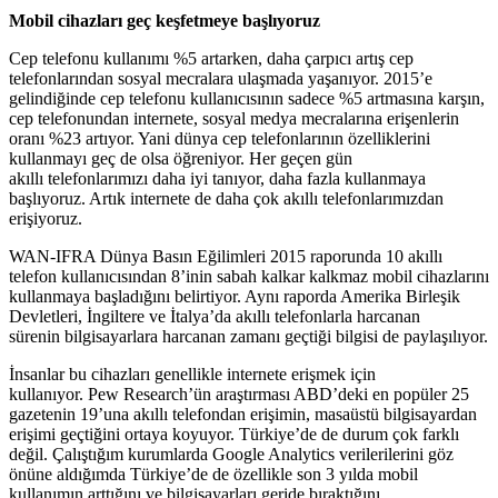
Mobil cihazları geç keşfetmeye başlıyoruz
Cep telefonu kullanımı %5 artarken, daha çarpıcı artış cep
telefonlarından sosyal mecralara ulaşmada yaşanıyor. 2015’e
gelindiğinde cep telefonu kullanıcısının sadece %5 artmasına karşın,
cep telefonundan internete, sosyal medya mecralarına erişenlerin
oranı %23 artıyor. Yani dünya cep telefonlarının özelliklerini
kullanmayı geç de olsa öğreniyor. Her geçen gün
akıllı telefonlarımızı daha iyi tanıyor, daha fazla kullanmaya
başlıyoruz. Artık internete de daha çok akıllı telefonlarımızdan
erişiyoruz.
WAN-IFRA Dünya Basın Eğilimleri 2015 raporunda 10 akıllı
telefon kullanıcısından 8’inin sabah kalkar kalkmaz mobil cihazlarını
kullanmaya başladığını belirtiyor. Aynı raporda Amerika Birleşik
Devletleri, İngiltere ve İtalya’da akıllı telefonlarla harcanan
sürenin bilgisayarlara harcanan zamanı geçtiği bilgisi de paylaşılıyor.
İnsanlar bu cihazları genellikle internete erişmek için
kullanıyor. Pew Research’ün araştırması ABD’deki en popüler 25
gazetenin 19’una akıllı telefondan erişimin, masaüstü bilgisayardan
erişimi geçtiğini ortaya koyuyor. Türkiye’de de durum çok farklı
değil. Çalıştığım kurumlarda Google Analytics verilerilerini göz
önüne aldığımda Türkiye’de de özellikle son 3 yılda mobil
kullanımın arttığını ve bilgisayarları geride bıraktığını