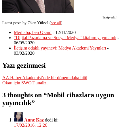
Takip edin!
Latest posts by Okan Yüksel
(
see all
)
Merhaba, ben Okan!
- 12/11/2020
“Dijital Pazarlama ve Sosyal Medya” kitabım yayınlandı
-
06/05/2020
İletişim odaklı yayınevi: Medya Akademi Yayınları
-
03/02/2020
Yazı gezinmesi
AA Haber Akademisi’nde bir dönem daha bitti
Okan için SWOT analizi
3 thoughts on “
Mobil cihazlara uygun
yayıncılık
”
Anne Kaz
dedi ki:
17/02/2016, 12:26