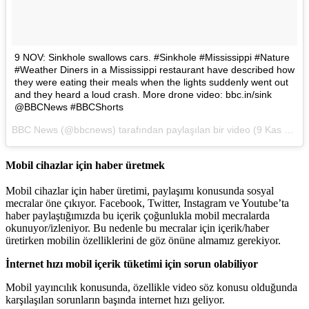
9 NOV: Sinkhole swallows cars. #Sinkhole #Mississippi #Nature
#Weather Diners in a Mississippi restaurant have described how
they were eating their meals when the lights suddenly went out
and they heard a loud crash. More drone video: bbc.in/sink
@BBCNews #BBCShorts
BBC News (@bbcnews) tarafından paylaşılan bir video (
9 Kas 2015, 06:19 PST
Mobil cihazlar için haber üretmek
Mobil cihazlar için haber üretimi, paylaşımı konusunda sosyal
mecralar öne çıkıyor. Facebook, Twitter, Instagram ve Youtube’ta
haber paylaştığımızda bu içerik çoğunlukla mobil mecralarda
okunuyor/izleniyor. Bu nedenle bu mecralar için içerik/haber
üretirken mobilin özelliklerini de göz önüne almamız gerekiyor.
İnternet hızı mobil içerik tüketimi için sorun olabiliyor
Mobil yayıncılık konusunda, özellikle video söz konusu olduğunda
karşılaşılan sorunların başında internet hızı geliyor.