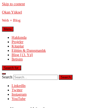
Skip to content
Okan Yüksel
Web + Blog
Menu
Hakkında
Projeler
Kitaplar
Eğitim & Danışmanlık
Blog [13. Yıl]
İletişim
Search for:
Search
LinkedIn
Twitter
Instagram
YouTube