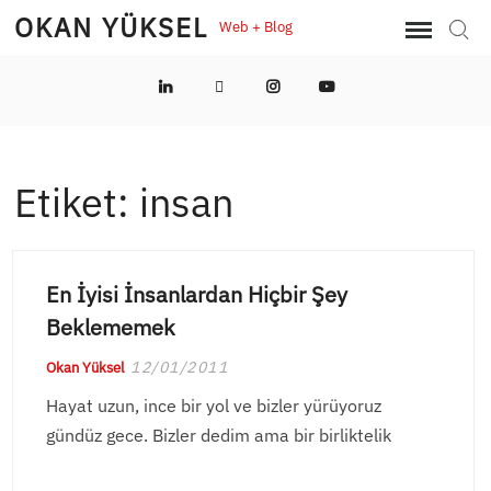
Skip
OKAN YÜKSEL
Web + Blog
Sear
to
content
LinkedIn
Twitter
Instagram
YouTube
Etiket:
insan
En İyisi İnsanlardan Hiçbir Şey
Beklememek
12/01/2011
Okan Yüksel
Hayat uzun, ince bir yol ve bizler yürüyoruz
gündüz gece. Bizler dedim ama bir birliktelik