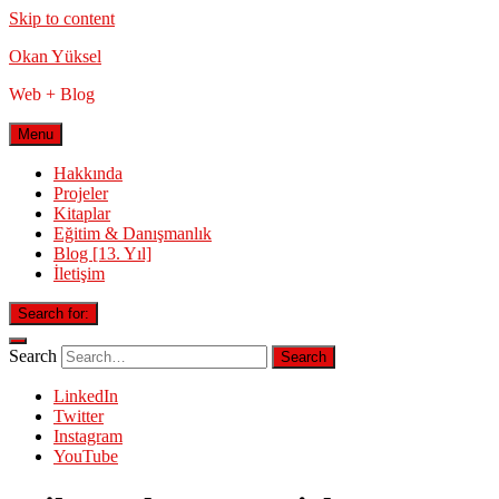
Skip to content
Okan Yüksel
Web + Blog
Menu
Hakkında
Projeler
Kitaplar
Eğitim & Danışmanlık
Blog [13. Yıl]
İletişim
Search for:
Search
LinkedIn
Twitter
Instagram
YouTube