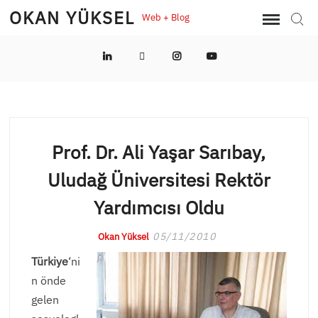
Skip
OKAN YÜKSEL
Web + Blog
Sear
to
content
LinkedIn
Twitter
Instagram
YouTube
Prof. Dr. Ali Yaşar Sarıbay,
Uludağ Üniversitesi Rektör
Yardımcısı Oldu
05/11/2010
Okan Yüksel
Türkiye
‘ni
n önde
gelen