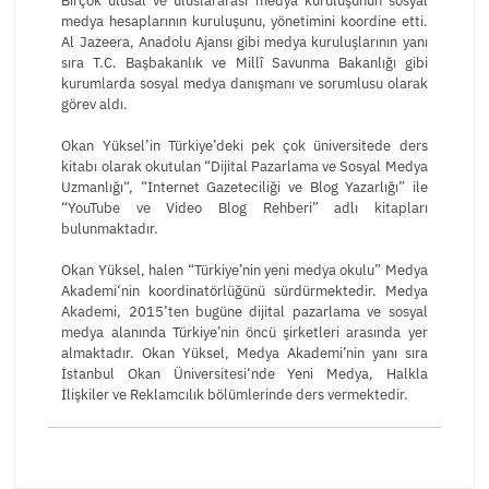
Birçok ulusal ve uluslararası medya kuruluşunun sosyal
medya hesaplarının kuruluşunu, yönetimini koordine etti.
Al Jazeera, Anadolu Ajansı gibi medya kuruluşlarının yanı
sıra T.C. Başbakanlık ve Millî Savunma Bakanlığı gibi
kurumlarda sosyal medya danışmanı ve sorumlusu olarak
görev aldı.
Okan Yüksel’in Türkiye’deki pek çok üniversitede ders
kitabı olarak okutulan “Dijital Pazarlama ve Sosyal Medya
Uzmanlığı“, “İnternet Gazeteciliği ve Blog Yazarlığı” ile
“YouTube ve Video Blog Rehberi” adlı kitapları
bulunmaktadır.
Okan Yüksel, halen “Türkiye’nin yeni medya okulu” Medya
Akademi‘nin koordinatörlüğünü sürdürmektedir. Medya
Akademi, 2015’ten bugüne dijital pazarlama ve sosyal
medya alanında Türkiye’nin öncü şirketleri arasında yer
almaktadır. Okan Yüksel, Medya Akademi’nin yanı sıra
İstanbul Okan Üniversitesi‘nde Yeni Medya, Halkla
İlişkiler ve Reklamcılık bölümlerinde ders vermektedir.