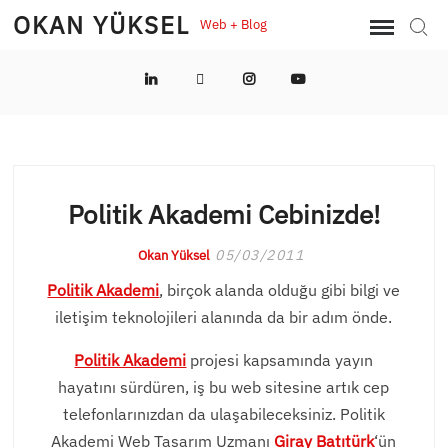
Skip
OKAN YÜKSEL
Web + Blog
Sear
to
content
LinkedIn
Twitter
Instagram
YouTube
Politik Akademi Cebinizde!
05/03/2011
Okan Yüksel
Politik Akademi
, birçok alanda olduğu gibi bilgi ve
iletişim teknolojileri alanında da bir adım önde.
Politik Akademi
projesi kapsamında yayın
hayatını sürdüren, iş bu web sitesine artık cep
telefonlarınızdan da ulaşabileceksiniz. Politik
Akademi Web Tasarım Uzmanı
Giray Batıtürk
‘ün