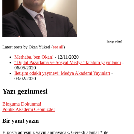
Takip edin!
Latest posts by Okan Yüksel
(
see all
)
Merhaba, ben Okan!
- 12/11/2020
“Dijital Pazarlama ve Sosyal Medya” kitabım yayınlandı
-
06/05/2020
İletişim odaklı yayınevi: Medya Akademi Yayınları
-
03/02/2020
Yazı gezinmesi
Bloguma Dokunma!
Politik Akademi Cebinizde!
Bir yanıt yazın
E-posta adresiniz yayınlanmayacak.
Gerekli alanlar
*
ile