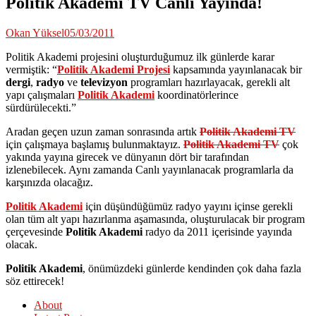
Politik Akademi TV Canlı Yayında!
Okan Yüksel
05/03/2011
Politik Akademi projesini oluşturduğumuz ilk günlerde karar
vermiştik: “
Politik Akademi Projesi
kapsamında yayınlanacak bir
dergi
,
radyo
ve
televizyon
programları hazırlayacak, gerekli alt
yapı çalışmaları
Politik Akademi
koordinatörlerince
sürdürülecekti.”
Aradan geçen uzun zaman sonrasında artık
Politik Akademi TV
için çalışmaya başlamış bulunmaktayız.
Politik Akademi TV
çok
yakında yayına girecek ve dünyanın dört bir tarafından
izlenebilecek. Aynı zamanda Canlı yayınlanacak programlarla da
karşınızda olacağız.
Politik Akademi
için düşündüğümüz radyo yayını içinse gerekli
olan tüm alt yapı hazırlanma aşamasında, oluşturulacak bir program
çerçevesinde
Politik Akademi
radyo da 2011 içerisinde yayında
olacak.
Politik Akademi
, önümüzdeki günlerde kendinden çok daha fazla
söz ettirecek!
About